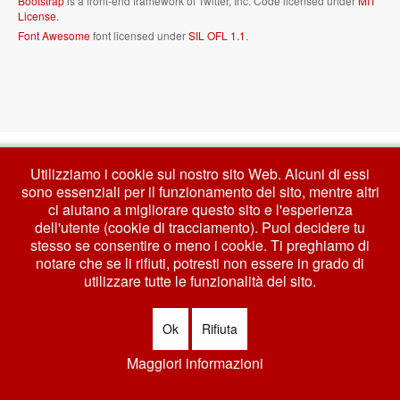
Bootstrap
is a front-end framework of Twitter, Inc. Code licensed under
MIT
License.
Font Awesome
font licensed under
SIL OFL 1.1
.
Utilizziamo i cookie sul nostro sito Web. Alcuni di essi
sono essenziali per il funzionamento del sito, mentre altri
ci aiutano a migliorare questo sito e l'esperienza
dell'utente (cookie di tracciamento). Puoi decidere tu
stesso se consentire o meno i cookie. Ti preghiamo di
notare che se li rifiuti, potresti non essere in grado di
utilizzare tutte le funzionalità del sito.
Ok
Rifiuta
Maggiori informazioni