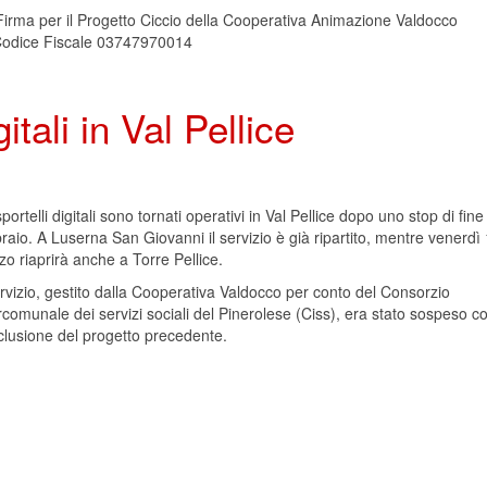
irma per il Progetto Ciccio della Cooperativa Animazione Valdocco
Codice Fiscale 03747970014
itali in Val Pellice
sportelli digitali sono tornati operativi in Val Pellice dopo uno stop di fine
raio. A Luserna San Giovanni il servizio è già ripartito, mentre venerdì
o riaprirà anche a Torre Pellice.
ervizio, gestito dalla Cooperativa Valdocco per conto del Consorzio
rcomunale dei servizi sociali del Pinerolese (Ciss), era stato sospeso co
clusione del progetto precedente.