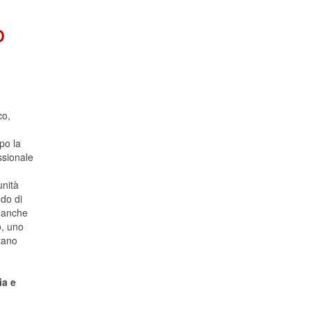
o
co,
po la
ssionale
unità
do di
, anche
o, uno
ntano
ia e