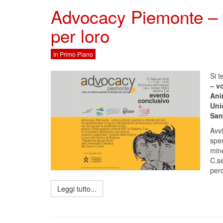
Advocacy Piemonte – v
per loro
In Primo Piano
Si t
– v
Ani
Uni
San
Avv
sper
mino
C.se
perc
Leggi tutto...