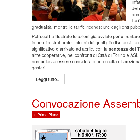
infa
del
aume
La C
gradualità, mentre le tariffe riconosciute dagli enti pub
Petrucci ha illustrato le azioni già avviate per affrontar
in perdita strutturale - alcuni dei quali già dismessi - 
significativo è arrivato ad aprile, con la
sentenza del 
altre cooperative, nei confronti di Città di Torino e AS
non potesse essere considerato una scelta discrezional
gestori.
Leggi tutto...
Convocazione Assembl
In Primo Piano