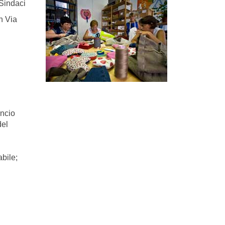
Sindaci
n Via
l
ancio
del
abile;