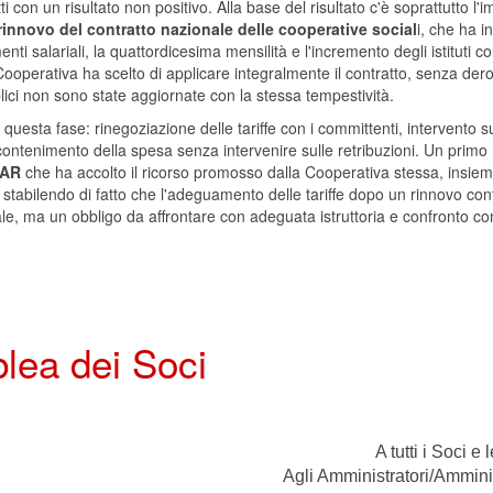
tti con un risultato non positivo. Alla base del risultato c'è soprattutto l'
rinnovo del contrat
to nazionale delle cooperative social
i, che ha i
nti salariali, la quattordicesima mensilità e l'incremento degli istituti col
ooperativa ha scelto di applicare integralmente il contratto, senza de
blici non sono state aggiornate con la stessa tempestività.
e questa fase: rinegoziazione delle tariffe con i committenti, intervento su
e contenimento della spesa senza intervenire sulle retribuzioni. Un primo 
TAR
che ha accolto il ricorso promosso dalla Cooperativa stessa, insie
L, stabilendo di fatto che l'adeguamento delle tariffe dopo un rinnovo con
e, ma un obbligo da affrontare con adeguata istruttoria e confronto con 
ea dei Soci
A tutti i Soci e
Agli Amministratori/Amminis