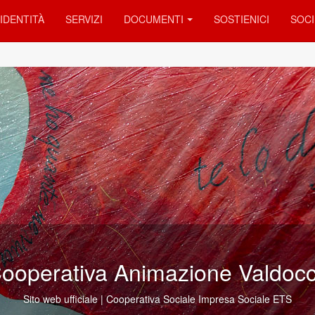
IDENTITÀ
SERVIZI
DOCUMENTI
SOSTIENICI
SOCI
mo presenti in 42 Comunità Lo
ziamo in concreto “lo scopo di perseguire l'interesse generale della c
alla promozione umana e all'integrazione sociale dei cittadini” (L.381/91