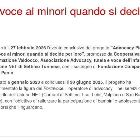
oce ai minori quando si dec
errà il
27 febbraio 2026
l'evento conclusivo del progetto
"Advocacy P
oce ai minori quando si decide per loro"
, promosso da
Cooperativa
mazione Valdocco
,
Associazione Advocacy, tutela e voce dell'infa
one NET di Settimo Torinese
, con il sostegno di
Fondazione Compag
 Paolo
.
iato a
gennaio 2023
e conclusosi il
30 giugno 2025
, il progetto ha
imentato la figura del
Portavoce
– operatore di advocacy – nei servizi d
rile dell'Unione NET (Comuni di Settimo T.se, Leinì, Volpiano e San B
), con l'obiettivo di rafforzare la partecipazione di bambini e adolescent
orsi che li riguardano.