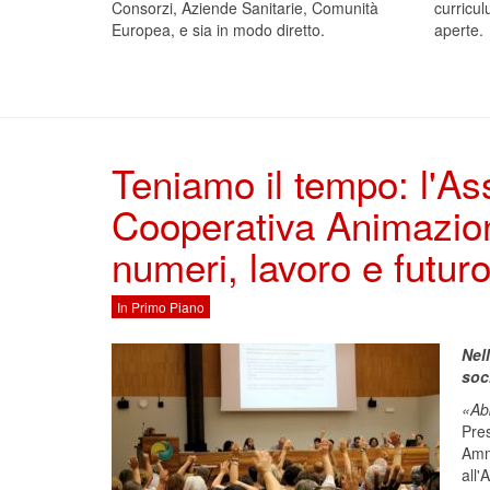
Consorzi, Aziende Sanitarie, Comunità
curricul
Europea, e sia in modo diretto.
aperte.
Teniamo il tempo: l'As
Cooperativa Animazion
numeri, lavoro e futur
In Primo Piano
Nel
soc
«
A
b
Pre
Ammi
all'