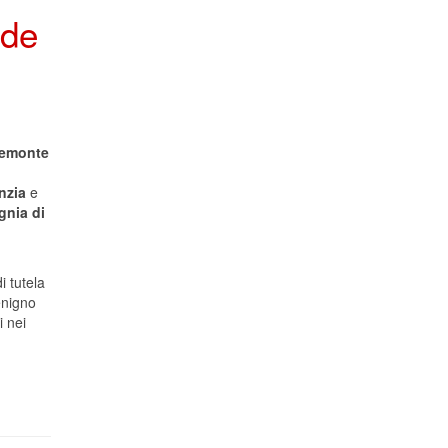
ide
iemonte
nzia
e
nia di
i tutela
enigno
i nei