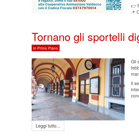
👉 F
📌 
Tornano gli sportelli dig
In Primo Piano
Gli 
febb
marz
Il s
inte
con
Leggi tutto...