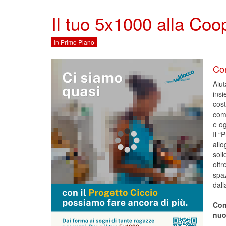
Il tuo 5x1000 alla Co
In Primo Piano
Con
Aiut
ins
cost
comu
e og
Il “
allo
soli
oltr
spaz
dall
Con
nuo