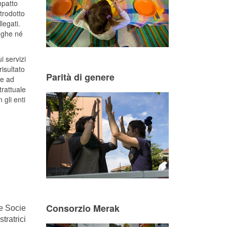
impatto
ntrodotto
legati.
roghe né
i servizi
risultato
Parità di genere
me ad
trattuale
gli enti
Consorzio Merak
 le Socie
tratrici