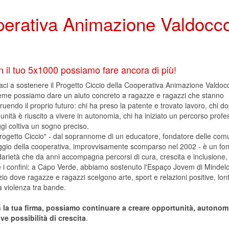
operativa Animazione Valdocc
 il tuo 5x1000 possiamo fare ancora di più!
aci a sostenere il Progetto Ciccio della Cooperativa Animazione Valdoc
ieme possiamo dare un aiuto concreto a ragazze e ragazzi che stanno
ruendo il proprio futuro: chi ha preso la patente e trovato lavoro, chi do
nità è riuscito a vivere in autonomia, chi ha iniziato un percorso profe
gi coltiva un sogno preciso.
Progetto Ciccio" - dal soprannome di un educatore, fondatore delle com
ggio della cooperativa, improvvisamente scomparso nel 2002 - è un fon
darietà che da anni accompagna percorsi di cura, crescita e inclusione
e i confini: a Capo Verde, abbiamo sostenuto l'Espaço Jovem di Mindel
io dove ragazze e ragazzi scelgono arte, sport e relazioni positive, lo
a violenza tra bande.
 la tua firma, possiamo continuare a creare opportunità, autonom
ve possibilità di crescita
.