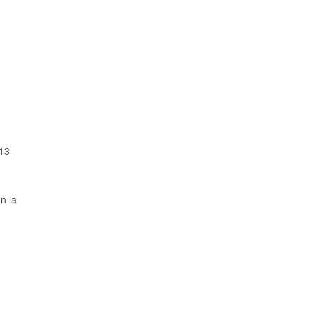
 13
n la