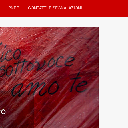
PNRR
CONTATTI E SEGNALAZIONI
unità Locali
e generale della comunità
ittadini” (L.381/91)