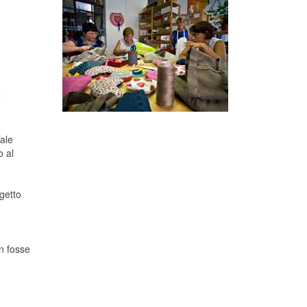
Tale
o al
getto
on fosse