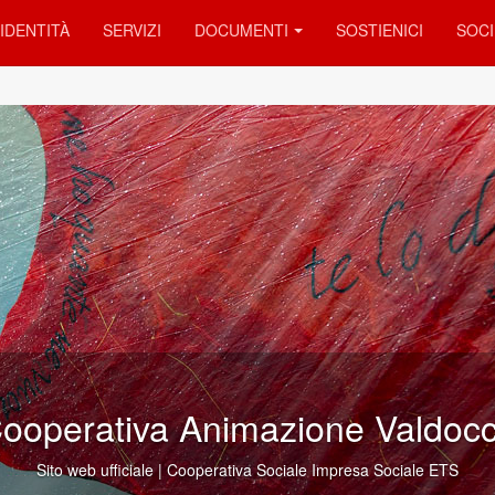
IDENTITÀ
SERVIZI
DOCUMENTI
SOSTIENICI
SOCI
siamo presenti in 42 Com
Realizziamo in concreto “lo scopo di perseguire l'interess
alla promozione umana e all'integrazione sociale dei c