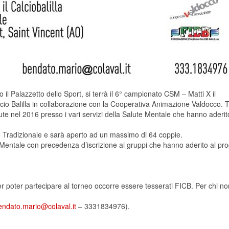
l Palazzetto dello Sport, si terrà il 6° campionato CSM – Matti X il
lcio Balilla in collaborazione con la Cooperativa Animazione Valdocco. 
ute nel 2016 presso i vari servizi della Salute Mentale che hanno aderit
o Tradizionale e sarà aperto ad un massimo di 64 coppie.
te Mentale con precedenza d’iscrizione ai gruppi che hanno aderito al pro
 Per poter partecipare al torneo occorre essere tesserati FICB. Per chi n
endato.mario@colaval.it
– 3331834976).