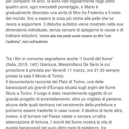
per compiere 18 anni. Si sono visti regolarmente negli ultimi
quattro anni, ogni mercoledì pomeriggio, e Mario è
gradualmente diventato una sorta di filtro fra Federico e il resto
del mondo, fino a essere la cosa più vicina alla pelle che lui
riesca a sopportare. Il disturbo autistico viene mostrato nella sua
dimensione individuale, senza cercare di spiegarne le cause o di
indicare soluzioni.
Vicino alla mia pelle vuole essere un film "con
l'autismo", non sull'autismo.
Tra i film in concorso segnaliamo anche “I ricordi del fiume”
(Italia, 2015, 140’) Gianluca, Massimiliano De Serio la cui
proiezione è prevista per Venerdì 11 marzo, ore 21.30 sempre
presso la sala Il Movie di Torino.
Il documentario racconta del Platz di Torino, una delle
baraccopoli più grandi d'Europa situata sugli argini del fiume
Stura a Torino. Il luogo è stato recentemente oggetto di un
grande progetto di smantellamento: oltre un migliaio di persone,
alcune delle quali rientrano nel censimento della prefettura e
potranno essere trasferite in case nuove. Il destino di tante altre,
invece, è di tornare nel Paese natale o cercare un'altra
sistemazione di fortuna. I ricordi del fiume mostra la vita di
questa baraccopoli nei suoi ultimi mesi di esistenza, tra