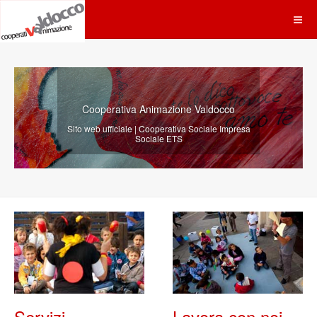
siamo 
Cooperativa Animazione Valdocco
Realizziam
l'in
o web ufficiale | Cooperativa Sociale Impresa
alla promo
Sociale ETS
Servizi
Lavora con noi