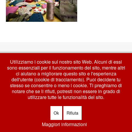
Copyright © 2026 Cooperativa Animazione Valdocco ETS | P.Iva
Utilizziamo i cookie sul nostro sito Web. Alcuni di essi
03747970014 c.c.i.a. 583936 | Sede Legale Via Sondrio 13, 10144 Torino
sono essenziali per il funzionamento del sito, mentre altri
(TO)
ci aiutano a migliorare questo sito e l'esperienza
Scopri di più su:
Facebook
-
Instagram
-
Linkedin
-
Youtube
dell'utente (cookie di tracciamento). Puoi decidere tu
stesso se consentire o meno i cookie. Ti preghiamo di
Note Legali
|
Privacy Policy
|
Cookie Policy
|
Accessibilità
notare che se li rifiuti, potresti non essere in grado di
Bootstrap
is a front-end framework of Twitter, Inc. Code licensed under
MIT
utilizzare tutte le funzionalità del sito.
License.
Font Awesome
font licensed under
SIL OFL 1.1
.
Ok
Rifiuta
Maggiori informazioni