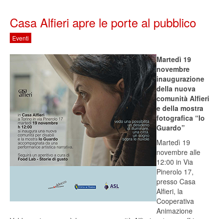
Casa Alfieri apre le porte al pubblico
Eventi
Martedì 19
novembre
inaugurazione
della nuova
comunità Alfieri
e della mostra
fotografica “Io
Guardo”
Martedì 19
novembre alle
12:00 in Via
Pinerolo 17,
presso Casa
Alfieri, la
Cooperativa
Animazione