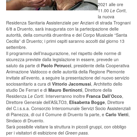
2021 alle ore
11.00
Le Corti
,
la nuova
Residenza Sanitaria Assistenziale per Anziani di strada Trognani
6/8 a Druento, sarà inaugurata con la partecipazione delle
autorità, della comunità druentina e del Corpo Musicale “Santa
Cecilia” di Druento; i primi ospiti saranno accolti dal giorno 13
settembre.
Il programma dell’inaugurazione, nel rispetto delle norme di
sicurezza previste dalla legislazione in essere, prevede un
saluto da parte di
Paolo Petrucci
, presidente della Cooperativa
Animazione Valdocco e delle autorità della Regione Piemonte
invitate all’evento, a seguire la presentazione del nuovo servizio
sociosanitario a cura di
Vittorio Jacomussi
, Architetto dello
studio De Ferrari e di
Mauro Bertinotti
, Direttore della
Residenza
Le Corti
. Interverranno inoltre
Franca Dall’Occo
,
Direttore Generale dell’ASLTO3,
Elisabetta Bogge
, Direttore
del C.i.s.s.a. Consorzio Intercomunale Servizi Socio Assistenziali
di Pianezza, di cui il Comune di Druento fa parte, e
Carlo Vietti
,
Sindaco di Druento.
Sarà possibile visitare la struttura in piccoli gruppi, con obbligo
per i visitatori di esibizione del
Green pass.