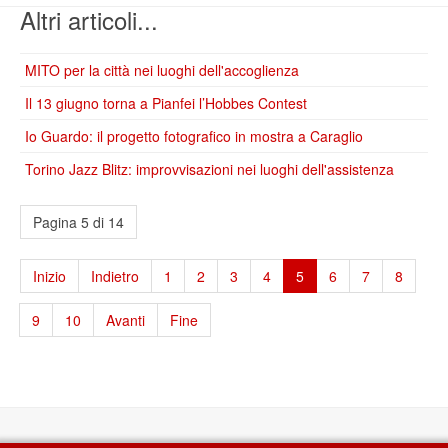
Altri articoli...
MITO per la città nei luoghi dell'accoglienza
Il 13 giugno torna a Pianfei l’Hobbes Contest
Io Guardo: il progetto fotografico in mostra a Caraglio
Torino Jazz Blitz: improvvisazioni nei luoghi dell'assistenza
Pagina 5 di 14
Inizio
Indietro
1
2
3
4
5
6
7
8
9
10
Avanti
Fine