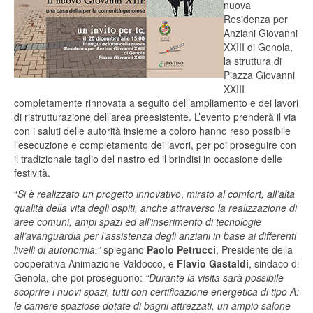
nuova
Residenza per
Anziani Giovanni
XXIII di Genola,
la struttura di
Piazza Giovanni
XXIII
completamente rinnovata a seguito dell’ampliamento e dei lavori
di ristrutturazione dell’area preesistente. L’evento prenderà il via
con i saluti delle autorità insieme a coloro hanno reso possibile
l’esecuzione e completamento dei lavori, per poi proseguire con
il tradizionale taglio del nastro ed il brindisi in occasione delle
festività.
“
Si è realizzato un progetto innovativo
,
mirato al comfort, all’alta
qualità della vita degli ospiti, anche attraverso la realizzazione di
aree comuni, ampi spazi ed all’inserimento di tecnologie
all’avanguardia per l’assistenza degli anziani in base ai differenti
livelli di autonomia.”
spiegano
Paolo Petrucci
, Presidente della
cooperativa Animazione Valdocco, e
Flavio Gastaldi
, sindaco di
Genola, che poi proseguono:
“Durante la visita sarà possibile
scoprire i nuovi spazi, tutti
con certificazione energetica di tipo A:
le camere spaziose dotate di bagni attrezzati, un ampio salone