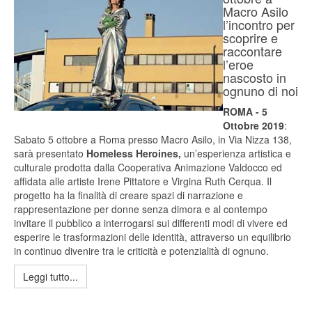
Macro Asilo
l’incontro per
scoprire e
raccontare
l’eroe
nascosto in
ognuno di noi
ROMA - 5
Ottobre 2019
:
Sabato 5 ottobre a Roma presso Macro Asilo, in Via Nizza 138,
sarà presentato
Homeless Heroines,
un’esperienza artistica e
culturale prodotta dalla Cooperativa Animazione Valdocco ed
affidata alle artiste Irene Pittatore e Virgina Ruth Cerqua. Il
progetto ha la finalità di creare spazi di narrazione e
rappresentazione per donne senza dimora e al contempo
invitare il pubblico a interrogarsi sui differenti modi di vivere ed
esperire le trasformazioni delle identità, attraverso un equilibrio
in continuo divenire tra le criticità e potenzialità di ognuno.
Leggi tutto...