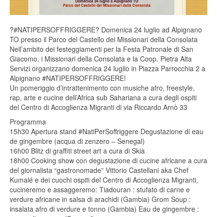
?#‎NATIPERSOFFRIGGERE? Domenica 24 luglio ad Alpignano
TO presso il Parco del Castello dei Missionari della Consolata
Nell’ambito dei festeggiamenti per la Festa Patronale di San
Giacomo, i Missionari della Consolata e la Coop. Pietra Alta
Servizi organizzano domenica 24 luglio in Piazza Parrocchia 2 a
Alpignano #NATIPERSOFFRIGGERE!
Un pomeriggio d’intrattenimento con musiche afro, freestyle,
rap, arte e cucine dell’Africa sub Sahariana a cura degli ospiti
del Centro di Accoglienza Migranti di via Riccardo Arnò 33
Programma
15h30 Apertura stand #NatiPerSoffriggere Degustazione di eau
de gingembre (acqua di zenzero – Senegal)
16h00 Blitz di graffiti street art a cura di Skià
18h00 Cooking show con degustazione di cucine africane a cura
del giornalista “gastronomade” Vittorio Castellani aka Chef
Kumalé e dei cuochi ospiti del Centro di Accoglienza Migranti,
cucineremo e assaggeremo: Tiadouran : stufato di carne e
verdure africane in salsa di arachidi (Gambia) Grom Soup :
insalata afro di verdure e tonno (Gambia) Eau de gingembre :