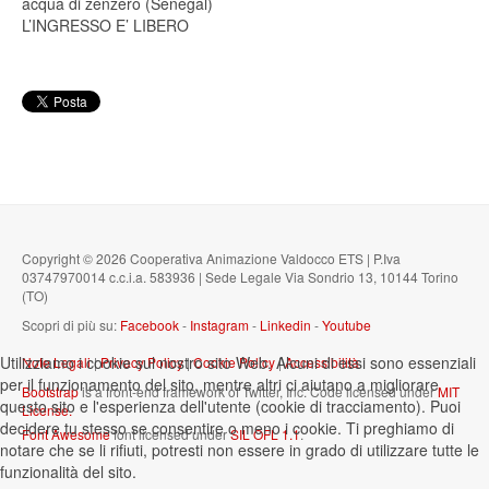
acqua di zenzero (Senegal)
L’INGRESSO E’ LIBERO
Copyright © 2026 Cooperativa Animazione Valdocco ETS | P.Iva
03747970014 c.c.i.a. 583936 | Sede Legale Via Sondrio 13, 10144 Torino
(TO)
Scopri di più su:
Facebook
-
Instagram
-
Linkedin
-
Youtube
Utilizziamo i cookie sul nostro sito Web. Alcuni di essi sono essenziali
Note Legali
|
Privacy Policy
|
Cookie Policy
|
Accessibilità
per il funzionamento del sito, mentre altri ci aiutano a migliorare
Bootstrap
is a front-end framework of Twitter, Inc. Code licensed under
MIT
questo sito e l'esperienza dell'utente (cookie di tracciamento). Puoi
License.
decidere tu stesso se consentire o meno i cookie. Ti preghiamo di
Font Awesome
font licensed under
SIL OFL 1.1
.
notare che se li rifiuti, potresti non essere in grado di utilizzare tutte le
funzionalità del sito.