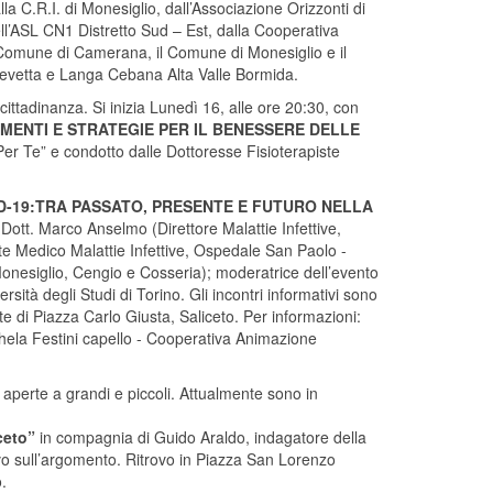
la C.R.I. di Monesiglio, dall’Associazione Orizzonti di
ll’ASL CN1 Distretto Sud – Est, dalla Cooperativa
 Comune di Camerana, il Comune di Monesiglio e il
 Cevetta e Langa Cebana Alta Valle Bormida.
 cittadinanza. Si inizia Lunedì 16, alle ore 20:30, con
IMENTI E STRATEGIE PER IL BENESSERE DELLE
Per Te” e condotto dalle Dottoresse Fisioterapiste
D-19:TRA PASSATO, PRESENTE E FUTURO NELLA
l Dott. Marco Anselmo (Direttore Malattie Infettive,
e Medico Malattie Infettive, Ospedale San Paolo -
nesiglio, Cengio e Cosseria); moderatrice dell’evento
sità degli Studi di Torino. Gli incontri informativi sono
te di Piazza Carlo Giusta, Saliceto. Per informazioni:
hela Festini capello - Cooperativa Animazione
aperte a grandi e piccoli. Attualmente sono in
ceto”
in compagnia di Guido Araldo, indagatore della
tivo sull’argomento. Ritrovo in Piazza San Lorenzo
.