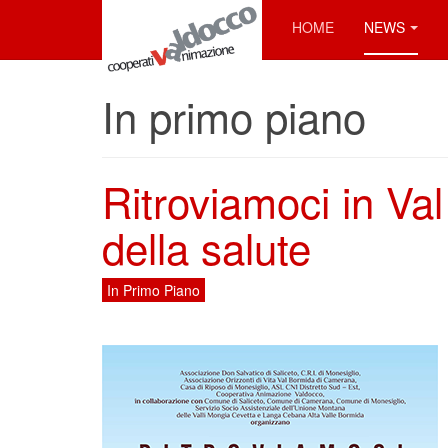
HOME
NEWS
In primo piano
Ritroviamoci in Val
della salute
In Primo Piano