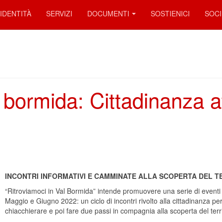
IDENTITÀ
SERVIZI
DOCUMENTI
SOSTIENICI
SOCI
 bormida: Cittadinanza at
INCONTRI INFORMATIVI E CAMMINATE ALLA SCOPERTA DEL T
“Ritroviamoci in Val Bormida” intende promuovere una serie di eventi r
Maggio e Giugno 2022: un ciclo di incontri rivolto alla cittadinanza per
chiacchierare e poi fare due passi in compagnia alla scoperta del terri