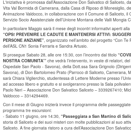
L'iniziativa è promossa dall’Associazione Don Salvatico di Saliceto, dal
Vita Val Bormida di Camerana, dalla Casa di Riposo di Monesiglio, de
Animazione Valdocco, in collaborazione con il Comune di Saliceto, il
Servizio Socio Assistenziale dell’Unione Montana delle Valli Mongia
In particolare Maggio sarà il mese degli incontri informativi aperti alla
“OPS! PREVENIRE LE CADUTE E MANTENERSI ATTIVI: SUGGER
PERSONE ANZIANE”
, organizzato nell’ambito del progetto “Con Te 
dell’ASL CN1 Sonia Ferraris e Sandra Artusio.
Si prosegue Sabato 28, alle ore 15:30, con l’incontro dal titolo
“COVI
NOSTRA COMUNITA’”
che vedrà l’intervento, in veste di relatori, de
Ospedale San Paolo - Savona), della Dott.ssa Sara Grignolo (Dirigent
Savona), di Don Bartolomeo Prato (Parroco di Saliceto, Camerana, Mo
sarà Chiara Viglierchio, studentessa di Lettere Moderne presso l’Univer
ad accesso libero e gratuito e si svolgeranno presso la Sala polivalen
Paolo Neri – Associazione Don Salvatico Saliceto – 3339267410; Mic
Valdocco – 3314294469.
Con il mese di Giugno inizierà invece il programma delle passeggiate 
programma tre escursioni:
- Sabato 11 giugno, ore 14:30,
“Passeggiata a San Martino di Sali
storia di Saliceto e dei suoi misteri con molte pubblicazioni al suo at
Saliceto. A fine giornata ristoro a cura dell’Associazione Don Salvatico