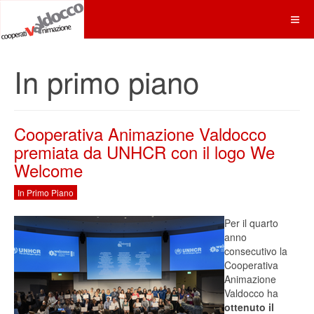
In primo piano
Cooperativa Animazione Valdocco
premiata da UNHCR con il logo We
Welcome
In Primo Piano
Per il quarto
anno
consecutivo la
Cooperativa
Animazione
Valdocco ha
ottenuto il